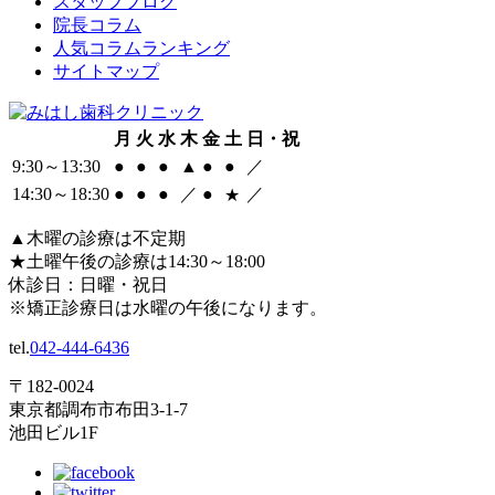
スタッフブログ
院長コラム
人気コラムランキング
サイトマップ
月
火
水
木
金
土
日・祝
9:30
～
13:30
●
●
●
▲
●
●
／
14:30
～
18:30
●
●
●
／
●
／
★
▲
木曜の診療は不定期
★
土曜午後の診療は14:30～18:00
休診日：日曜・祝日
※矯正診療日は水曜の午後になります。
tel.
042-444-6436
〒182-0024
東京都調布市布田3-1-7
池田ビル1F