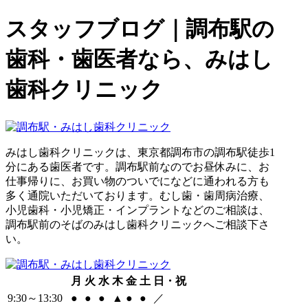
スタッフブログ｜調布駅の
歯科・歯医者なら、みはし
歯科クリニック
みはし歯科クリニックは、東京都調布市の調布駅徒歩1
分にある歯医者です。調布駅前なのでお昼休みに、お
仕事帰りに、お買い物のついでになどに通われる方も
多く通院いただいております。むし歯・歯周病治療、
小児歯科・小児矯正・インプラントなどのご相談は、
調布駅前のそばのみはし歯科クリニックへご相談下さ
い。
月
火
水
木
金
土
日・祝
9:30
～
13:30
●
●
●
▲
●
●
／