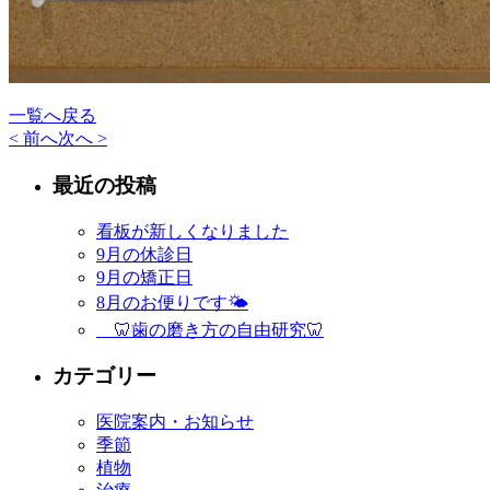
一覧へ戻る
< 前へ
次へ >
最近の投稿
看板が新しくなりました
9月の休診日
9月の矯正日
8月のお便りです🌤
🦷歯の磨き方の自由研究🦷
カテゴリー
医院案内・お知らせ
季節
植物