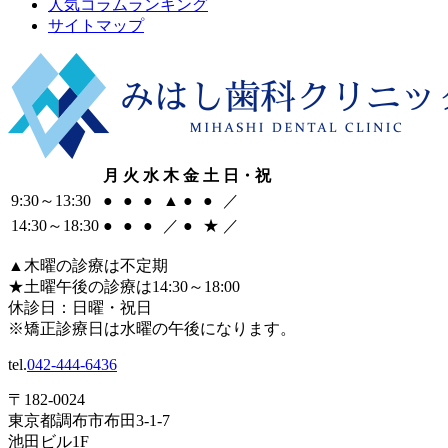
人気コラムランキング
サイトマップ
月
火
水
木
金
土
日・祝
9:30
～
13:30
●
●
●
▲
●
●
／
14:30
～
18:30
●
●
●
／
●
★
／
▲
木曜の診療は不定期
★
土曜午後の診療は14:30～18:00
休診日：日曜・祝日
※矯正診療日は水曜の午後になります。
tel.
042-444-6436
〒182-0024
東京都調布市布田3-1-7
池田ビル1F