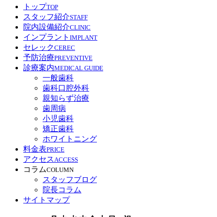
トップ
TOP
スタッフ紹介
STAFF
院内設備紹介
CLINIC
インプラント
IMPLANT
セレック
CEREC
予防治療
PREVENTIVE
診療案内
MEDICAL GUIDE
一般歯科
歯科口腔外科
親知らず治療
歯周病
小児歯科
矯正歯科
ホワイトニング
料金表
PRICE
アクセス
ACCESS
コラム
COLUMN
スタッフブログ
院長コラム
サイトマップ