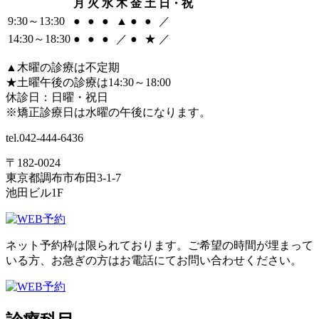
月
火
水
木
金
土
日・祝
9:30
～
13:30
●
●
●
▲
●
●
／
14:30
～
18:30
●
●
●
／
●
★
／
▲
木曜の診療は不定期
★
土曜午後の診療は14:30～18:00
休診日：日曜・祝日
※矯正診療日は水曜の午後になります。
tel.
042-444-6436
〒182-0024
東京都調布市布田3-1-7
池田ビル1F
ネット予約枠は限られております。ご希望の時間が埋まって
いる方、お急ぎの方はお電話にてお問い合わせください。