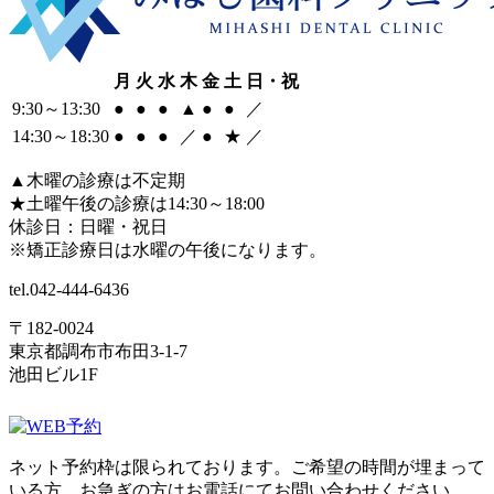
月
火
水
木
金
土
日・祝
9:30
～
13:30
●
●
●
▲
●
●
／
14:30
～
18:30
●
●
●
／
●
★
／
▲
木曜の診療は不定期
★
土曜午後の診療は14:30～18:00
休診日：日曜・祝日
※矯正診療日は水曜の午後になります。
tel.
042-444-6436
〒182-0024
東京都調布市布田3-1-7
池田ビル1F
ネット予約枠は限られております。ご希望の時間が埋まって
いる方、お急ぎの方はお電話にてお問い合わせください。