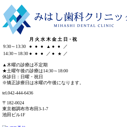
月
火
水
木
金
土
日・祝
9:30
～
13:30
●
●
●
▲
●
●
／
14:30
～
18:30
●
●
●
／
●
／
★
▲
木曜の診療は不定期
★
土曜午後の診療は14:30～18:00
休診日：日曜・祝日
※矯正診療日は水曜の午後になります。
tel.
042-444-6436
〒182-0024
東京都調布市布田3-1-7
池田ビル1F