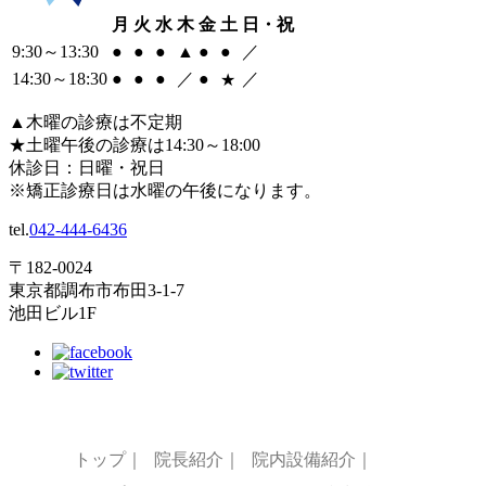
月
火
水
木
金
土
日・祝
9:30
～
13:30
●
●
●
▲
●
●
／
14:30
～
18:30
●
●
●
／
●
／
★
▲
木曜の診療は不定期
★
土曜午後の診療は14:30～18:00
休診日：日曜・祝日
※矯正診療日は水曜の午後になります。
tel.
042-444-6436
〒182-0024
東京都調布市布田3-1-7
池田ビル1F
トップ｜
院長紹介｜
院内設備紹介｜