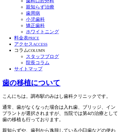
歯科口腔外科
親知らず治療
歯周病
小児歯科
矯正歯科
ホワイトニング
料金表
PRICE
アクセス
ACCESS
コラム
COLUMN
スタッフブログ
院長コラム
サイトマップ
歯の移植について
こんにちは。調布駅のみはし歯科クリニックです。
通常、歯がなくなった場合は入れ歯、ブリッジ、イン
プラントが選択されますが、当院では第4の治療として
歯の移植も行っております。
親知らずや、歯列から逸脱している小臼歯などの使わ