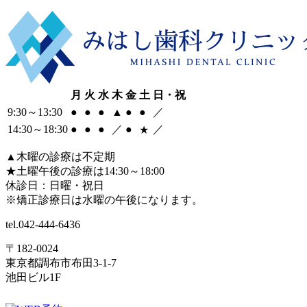
月
火
水
木
金
土
日・祝
9:30
～
13:30
●
●
●
▲
●
●
／
14:30
～
18:30
●
●
●
／
●
／
★
▲
木曜の診療は不定期
★
土曜午後の診療は14:30～18:00
休診日：日曜・祝日
※矯正診療日は水曜の午後になります。
tel.
042-444-6436
〒182-0024
東京都調布市布田3-1-7
池田ビル1F