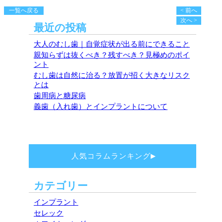
一覧へ戻る
< 前へ
次へ >
最近の投稿
大人のむし歯｜自覚症状が出る前にできること
親知らずは抜くべき？残すべき？見極めのポイ
ント
むし歯は自然に治る？放置が招く大きなリスク
とは
歯周病と糖尿病
義歯（入れ歯）とインプラントについて
人気コラムランキング
▶
カテゴリー
インプラント
セレック