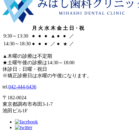
月
火
水
木
金
土
日・祝
9:30
～
13:30
●
●
●
▲
●
●
／
14:30
～
18:30
●
●
●
／
●
／
★
▲
木曜の診療は不定期
★
土曜午後の診療は14:30～18:00
休診日：日曜・祝日
※矯正診療日は水曜の午後になります。
tel.
042-444-6436
〒182-0024
東京都調布市布田3-1-7
池田ビル1F